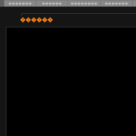
�������
������
��������
�������
������